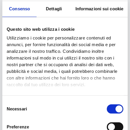
Consenso
Dettagli
Informazioni sui cookie
Hai dei dubbi o ti servono dei chiarimenti?
Saremo lieti di aiutarti rispondendo a tutte le tue domande.
Questo sito web utilizza i cookie
Utilizziamo i cookie per personalizzare contenuti ed
annunci, per fornire funzionalità dei social media e per
Non esitare, contattaci ora
analizzare il nostro traffico. Condividiamo inoltre
informazioni sul modo in cui utilizzi il nostro sito con i
nostri partner che si occupano di analisi dei dati web,
pubblicità e social media, i quali potrebbero combinarle
con altre informazioni che hai fornito loro o che hanno
Come possiamo aiutarti
raccolto dal tuo utilizzo dei loro servizi.
IL SERVIZIO DI ECO NEXT PER LA VERIFICA DELLE
MACCHINE ANTE CE
Selezione
Necessari
del
ECO Next ti può affiancare nel processo di verifica delle
consenso
macchine ante CE, tramite il suo servizio comprensivo di:
Preferenze