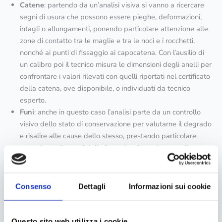
Catene
: partendo da un’analisi visiva si vanno a ricercare
segni di usura che possono essere pieghe, deformazioni,
intagli o allungamenti, ponendo particolare attenzione alle
zone di contatto tra le maglie e tra le noci e i rocchetti,
nonché ai punti di fissaggio ai capocatena. Con l’ausilio di
un calibro poi il tecnico misura le dimensioni degli anelli per
confrontare i valori rilevati con quelli riportati nel certificato
della catena, ove disponibile, o individuati da tecnico
esperto.
Funi
: anche in questo caso l’analisi parte da un controllo
visivo dello stato di conservazione per valutarne il degrado
e risalire alle cause dello stesso, prestando particolare
attenzione alle parti della fune che si avvolgono sulle
carrucole/pulegge e a quelle in prossimità dei punti di
fissaggio alle estremità.
Consenso
Dettagli
Informazioni sui cookie
ECO Next può aiutare la tua attività
semplificando questo
processo frequente e laborioso
. Il nostro personale tecnico
specializzato terrà monitorati i tuoi accessori di sollevamento.
Questo sito web utilizza i cookie