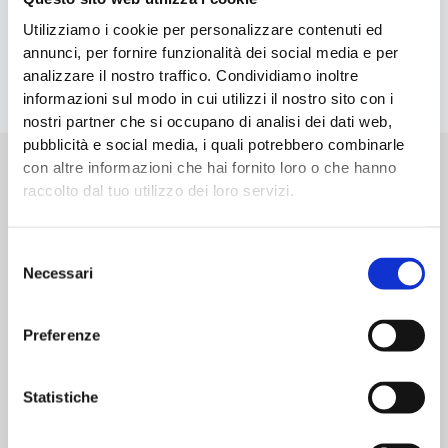
Utilizziamo i cookie per personalizzare contenuti ed
annunci, per fornire funzionalità dei social media e per
analizzare il nostro traffico. Condividiamo inoltre
informazioni sul modo in cui utilizzi il nostro sito con i
nostri partner che si occupano di analisi dei dati web,
pubblicità e social media, i quali potrebbero combinarle
con altre informazioni che hai fornito loro o che hanno
raccolto dal tuo utilizzo dei loro servizi.
Possiamo suggerirti altri servizi?
Siamo in grado di fornire consulenze complete su diversi settori,
Selezione
per cui non è sempre facile trovare quello che cerchi. Possiamo
Necessari
del
aiutarti.
consenso
Preferenze
Remediation Macchine e Impianti:
Statistiche
Conformità, Sicurezza ed Efficienza