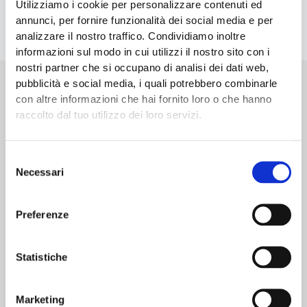
Utilizziamo i cookie per personalizzare contenuti ed
annunci, per fornire funzionalità dei social media e per
analizzare il nostro traffico. Condividiamo inoltre
informazioni sul modo in cui utilizzi il nostro sito con i
nostri partner che si occupano di analisi dei dati web,
pubblicità e social media, i quali potrebbero combinarle
con altre informazioni che hai fornito loro o che hanno
Possiamo suggerirti altri servizi?
raccolto dal tuo utilizzo dei loro servizi.
Siamo in grado di fornire consulenze complete su diversi settori,
per cui non è sempre facile trovare quello che cerchi. Possiamo
Selezione
aiutarti.
Necessari
del
consenso
Preferenze
Remediation Macchine e Impianti:
Conformità, Sicurezza ed Efficienza
Statistiche
Marketing