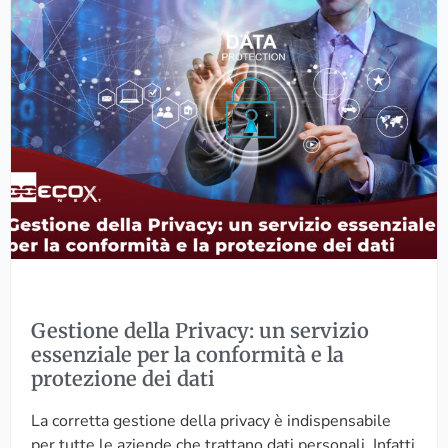
G
a
e
l
s
è
t
i
i
l
o
r
n
u
e
o
d
l
e
o
l
d
l
e
a
l
P
r
Gestione della Privacy: un servizio
r
e
essenziale per la conformità e la
i
s
protezione dei dati
v
p
a
o
La corretta gestione della privacy è indispensabile
c
n
per tutte le aziende che trattano dati personali. Infatti