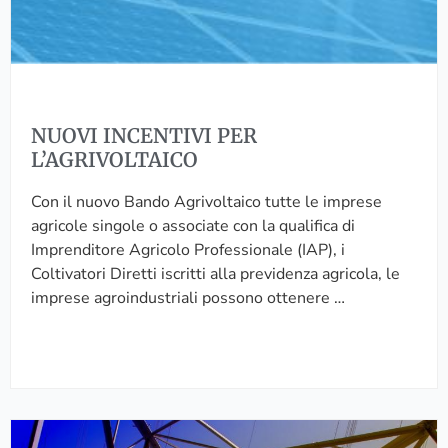
E
M
N
I
T
A
I
T
V
A
I
A
NUOVI INCENTIVI PER
P
L
L’AGRIVOLTAICO
E
W
R
O
Con il nuovo Bando Agrivoltaico tutte le imprese
L
M
agricole singole o associate con la qualifica di
’
A
Imprenditore Agricolo Professionale (IAP), i
A
N
Coltivatori Diretti iscritti alla previdenza agricola, le
G
E
imprese agroindustriali possono ottenere …
R
X
I
E
V
M
O
P
L
L
E
T
A