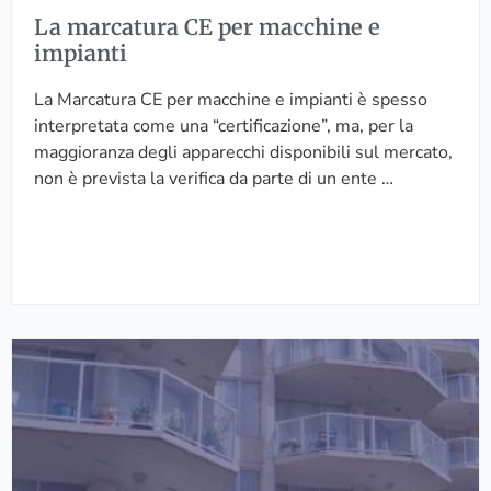
p
A
O
La marcatura CE per macchine e
e
N
L
impianti
r
O
T
m
D
U
La Marcatura CE per macchine e impianti è spesso
a
I
R
interpretata come una “certificazione”, ma, per la
c
T
A
maggioranza degli apparecchi disponibili sul mercato,
c
R
non è prevista la verifica da parte di un ente …
h
A
i
N
n
S
e
I
e
Z
i
I
I
m
O
l
p
N
m
i
E
o
a
5
n
n
.
d
t
0