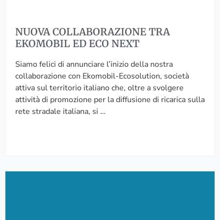
O
R
A
NUOVA COLLABORAZIONE TRA
Z
EKOMOBIL ED ECO NEXT
I
O
Siamo felici di annunciare l’inizio della nostra
N
collaborazione con Ekomobil-Ecosolution, società
E
attiva sul territorio italiano che, oltre a svolgere
T
attività di promozione per la diffusione di ricarica sulla
R
rete stradale italiana, si …
A
E
K
O
M
U
O
N
B
M
I
O
L