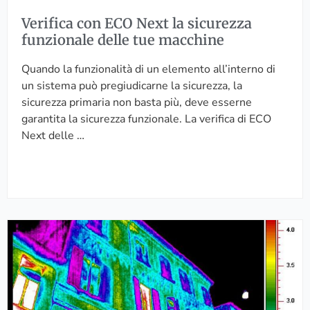
O
Z
Verifica con ECO Next la sicurezza
N
I
funzionale delle tue macchine
e
E
x
N
Quando la funzionalità di un elemento all’interno di
t
D
un sistema può pregiudicarne la sicurezza, la
l
A
sicurezza primaria non basta più, deve esserne
a
L
garantita la sicurezza funzionale. La verifica di ECO
s
E
Next delle …
i
C
c
O
u
N
r
E
e
C
V
z
O
e
z
N
d
a
E
e
f
X
r
u
T