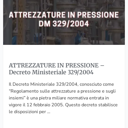
d
e
Z
’
l
Z
i
a
A
m
p
T
p
r
U
o
o
R
s
t
E
t
e
I
a
z
N
T
i
ATTREZZATURE IN PRESSIONE –
P
r
o
Decreto Ministeriale 329/2004
R
a
n
E
n
e
Il Decreto Ministeriale 329/2004, conosciuto come
S
s
d
“Regolamento sulle attrezzature a pressione e sugli
S
i
e
insiemi” è una pietra miliare normativa entrata in
I
z
i
vigore il 12 febbraio 2005. Questo decreto stabilisce
O
i
d
le disposizioni per …
N
o
a
E
n
t