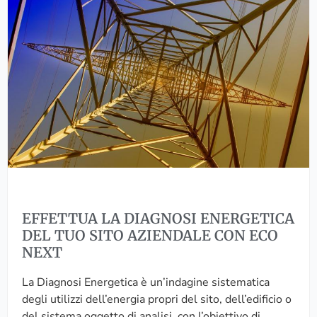
F
A
R
F
I
A
E
C
W
T
O
A
T
R
U
D
A
D
L
A
A
L
D
L
I
I
A
O
G
N
EFFETTUA LA DIAGNOSI ENERGETICA
N
S
DEL TUO SITO AZIENDALE CON ECO
O
C
NEXT
S
L
I
U
La Diagnosi Energetica è un’indagine sistematica
E
B
degli utilizzi dell’energia propri del sito, dell’edificio o
N
F
del sistema oggetto di analisi, con l’obiettivo di