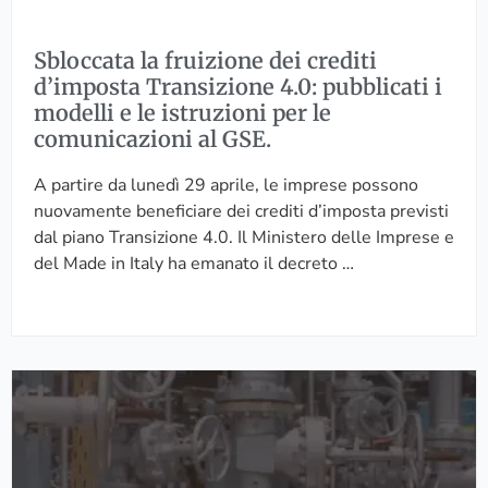
r
a
a
u
l
?
Sbloccata la fruizione dei crediti
i
e
d’imposta Transizione 4.0: pubblicati i
z
p
modelli e le istruzioni per le
i
e
comunicazioni al GSE.
o
r
n
l
A partire da lunedì 29 aprile, le imprese possono
e
a
nuovamente beneficiare dei crediti d’imposta previsti
d
c
dal piano Transizione 4.0. Il Ministero delle Imprese e
e
o
del Made in Italy ha emanato il decreto …
i
n
c
f
r
o
e
r
A
d
m
T
i
i
T
t
t
R
i
à
E