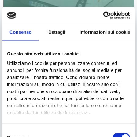
S
o
D
r
R
u
I
m
ELECTRIC BUS DRIVER TRAINING: IL
V
Consenso
Dettagli
Informazioni sui cookie
A
CORSO PER GUIDARE IL FUTURO
E
u
DELLA MOBILITÀ
R
t
T
Questo sito web utilizza i cookie
u
ELECTRIC BUS DRIVER TRAINING è il primo corso
R
m
Utilizziamo i cookie per personalizzare contenuti ed
teorico e pratico per conducenti di autobus
A
n
annunci, per fornire funzionalità dei social media e per
esclusivamente dedicato alla mobilità elettrica che
I
analizzare il nostro traffico. Condividiamo inoltre
vedrà il suo esordio al Misano World Circuit Marco
N
informazioni sul modo in cui utilizzi il nostro sito con i
Simoncelli in occasione di IBE Driving Experience il …
I
nostri partner che si occupano di analisi dei dati web,
N
pubblicità e social media, i quali potrebbero combinarle
G
con altre informazioni che hai fornito loro o che hanno
raccolto dal tuo utilizzo dei loro servizi.
:
A
I
P
L
Selezione
P
C