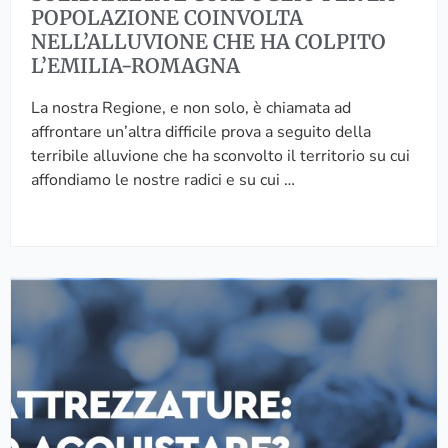
R
POPOLAZIONE COINVOLTA
D
NELL’ALLUVIONE CHE HA COLPITO
O
L’EMILIA-ROMAGNA
G
L
La nostra Regione, e non solo, è chiamata ad
I
affrontare un’altra difficile prova a seguito della
O
terribile alluvione che ha sconvolto il territorio su cui
P
affondiamo le nostre radici e su cui …
E
R
L
A
S
P
I
O
C
P
U
O
R
L
E
A
Z
Z