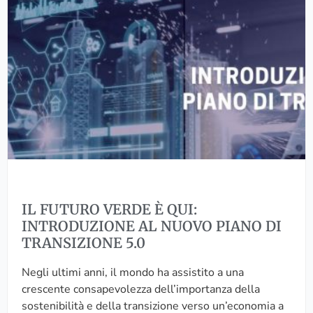
P
G
F
A
S
U
R
E
T
E
.
U
A
R
L
O
B
V
A
E
N
R
D
D
O
E
P
È
E
IL FUTURO VERDE È QUI:
Q
R
INTRODUZIONE AL NUOVO PIANO DI
U
L
TRANSIZIONE 5.0
I
A
:
M
Negli ultimi anni, il mondo ha assistito a una
I
O
crescente consapevolezza dell’importanza della
N
D
sostenibilità e della transizione verso un’economia a