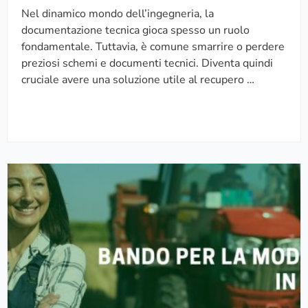
r
e
e
Nel dinamico mondo dell’ingegneria, la
i
3
l
documentazione tecnica gioca spesso un ruolo
n
2
l
fondamentale. Tuttavia, è comune smarrire o perdere
g
9
i
preziosi schemi e documenti tecnici. Diventa quindi
p
/
e
cruciale avere una soluzione utile al recupero …
e
2
l
r
0
e
i
0
i
l
4
s
r
t
A
e
r
F
c
u
F
u
z
I
p
i
D
e
o
A
r
n
T
o
i
I
d
p
A
e