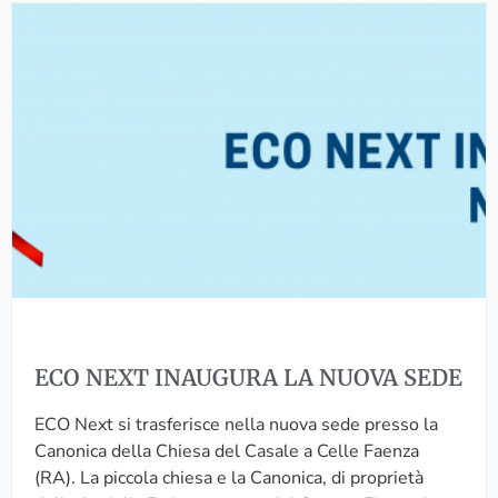
E
U
L
C
A
L
O
R
U
N
E
V
E
O
I
X
A
O
T
C
N
I
Q
E
N
U
C
A
I
H
U
S
E
G
T
H
U
A
A
R
R
C
ECO NEXT INAUGURA LA NUOVA SEDE
A
E
O
L
?
L
ECO Next si trasferisce nella nuova sede presso la
A
P
Canonica della Chiesa del Casale a Celle Faenza
N
I
(RA). La piccola chiesa e la Canonica, di proprietà
U