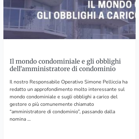
o
i
c
o
n
d
o
m
i
Il mondo condominiale e gli obblighi
n
dell’amministratore di condominio
i
a
Il nostro Responsabile Operativo Simone Pelliccia ha
l
redatto un approfondimento molto interessante sul
e
mondo condominiale e sugli obblighi a carico del
e
gestore o più comunemente chiamato
g
“amministratore di condominio”, passando dalla
l
nomina …
i
o
b