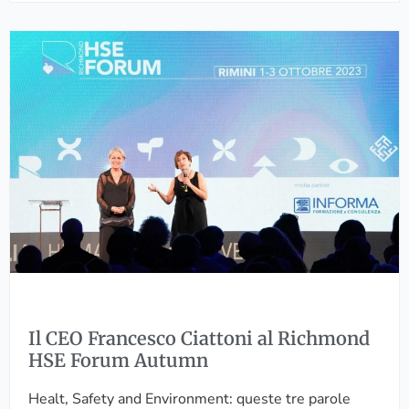
b
I
l
l
i
C
g
E
h
O
i
F
d
r
e
a
l
n
l
c
’
e
a
s
m
c
m
o
i
Il CEO Francesco Ciattoni al Richmond
C
n
HSE Forum Autumn
i
i
a
s
Healt, Safety and Environment: queste tre parole