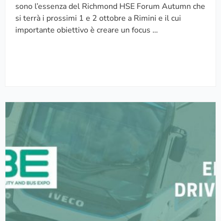
t
t
sono l’essenza del Richmond HSE Forum Autumn che
t
r
si terrà i prossimi 1 e 2 ottobre a Rimini e il cui
o
a
importante obiettivo è creare un focus …
n
t
i
o
a
r
l
e
R
d
i
i
E
c
c
L
h
o
E
m
n
C
o
d
T
n
o
R
d
m
I
H
i
C
S
n
B
E
i
U
F
o