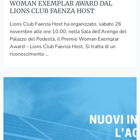
WOMAN EXEMPLAR AWARD DAL
O
E
LIONS CLUB FAENZA HOST
C
S
E
T
Lions Club Faenza Host ha organizzato, sabato 26
R
R
novembre alle ore 10.00, nella Sala dell’Arengo del
T
A
Palazzo del Podestà, il Premio Woman Exemplar
I
D
Award – Lions Club Faenza Host. Si tratta di un
F
E
riconoscimento …
I
C
A
N
Z
U
I
O
O
V
N
I
I
I
P
N
R
C
E