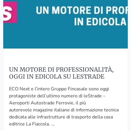
T
E
O
D
R
E
E
C
D
O
I
N
P
E
R
X
O
T
F
UN MOTORE DI PROFESSIONALITÀ,
E
OGGI IN EDICOLA SU LESTRADE
S
S
ECO Next e l’intero Gruppo Fincasale sono oggi
I
protagoniste dell’ultimo numero di leStrade –
O
Aeroporti Autostrade Ferrovie, il più
N
autorevole magazine italiano di informazione tecnica
A
dedicata alle infrastrutture di trasporto della casa
L
editrice La Fiaccola. …
I