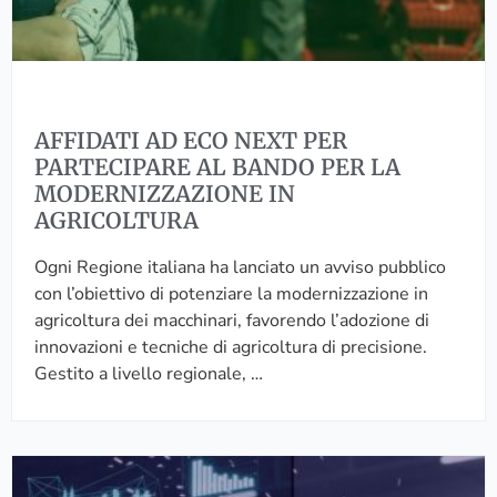
e
D
l
r
E
l
l
C
a
e
O
d
c
N
o
o
AFFIDATI AD ECO NEXT PER
E
c
m
PARTECIPARE AL BANDO PER LA
X
u
u
MODERNIZZAZIONE IN
T
m
n
AGRICOLTURA
P
e
i
E
n
Ogni Regione italiana ha lanciato un avviso pubblico
c
R
t
con l’obiettivo di potenziare la modernizzazione in
a
P
a
agricoltura dei macchinari, favorendo l’adozione di
z
A
z
innovazioni e tecniche di agricoltura di precisione.
i
R
i
Gestito a livello regionale, …
o
T
o
n
E
n
i
C
e
a
I
I
l
L