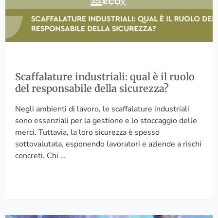
t
u
r
e
i
n
Scaffalature industriali: qual è il ruolo
d
del responsabile della sicurezza?
u
s
Negli ambienti di lavoro, le scaffalature industriali
t
sono essenziali per la gestione e lo stoccaggio delle
r
merci. Tuttavia, la loro sicurezza è spesso
i
sottovalutata, esponendo lavoratori e aziende a rischi
a
concreti. Chi …
l
i
:
q
u