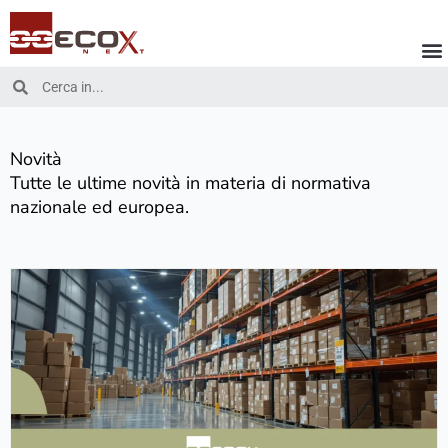
Vai
al
contenuto
Cerca
Cerca
Novità
Tutte le ultime novità in materia di normativa
nazionale ed europea.
S
c
a
f
f
a
l
a