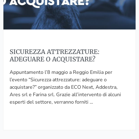
Z
I
A
O
A
N
T
E
T
C
R
O
E
I
SICUREZZA ATTREZZATURE:
Z
N
ADEGUARE O ACQUISTARE?
Z
V
A
O
Appuntamento l’8 maggio a Reggio Emilia per
T
L
l’evento “Sicurezza attrezzature: adeguare o
U
T
acquistare?” organizzato da ECO Next, Addestra,
R
A
Ares srl e Farina srl. Grazie all’intervento di alcuni
E
N
esperti del settore, verranno forniti …
:
E
A
L
D
L
E
’
G
A