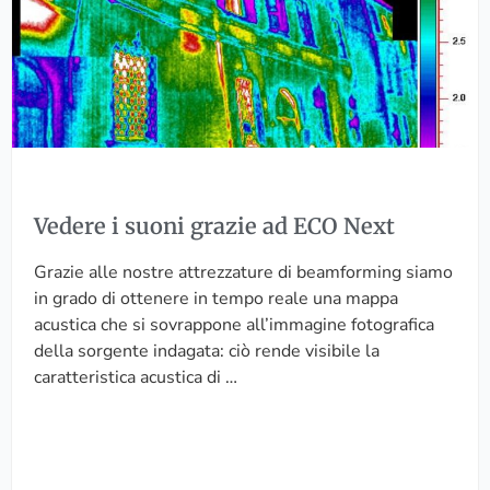
e
n
i
z
s
i
u
o
o
n
n
a
i
l
g
e
r
d
Vedere i suoni grazie ad ECO Next
a
e
z
l
Grazie alle nostre attrezzature di beamforming siamo
i
l
in grado di ottenere in tempo reale una mappa
e
e
acustica che si sovrappone all’immagine fotografica
a
t
della sorgente indagata: ciò rende visibile la
d
u
caratteristica acustica di …
E
e
C
m
O
a
N
c