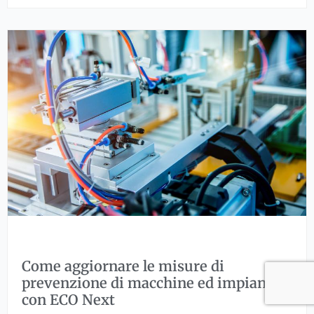
e
c
x
h
C
t
i
o
n
m
e
e
a
g
g
i
o
r
n
a
r
e
Come aggiornare le misure di
l
prevenzione di macchine ed impianti
e
con ECO Next
m