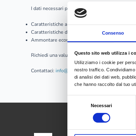
I dati necessari per una corretta valutazione del
Caratteristiche ambientali e densità dei fulmini
Caratteristiche della struttura, degli impianti, d
Consenso
Ammontare economico e sociale delle perdite, im
Questo sito web utilizza i c
Richiedi una valutazione:
https://www.econext.it
Utilizziamo i cookie per perso
nostro traffico. Condividiamo 
Contattaci:
info@econext.it
di analisi dei dati web, pubbl
che hanno raccolto dal tuo uti
Selezione
Necessari
del
consenso