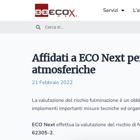
Vai
Servizi
L’a
al
contenuto
Cerca
Cerca
Affidati a ECO Next per
atmosferiche
21 Febbraio 2022
La valutazione del rischio fulminazione è un obbl
implementi importanti misure tecniche ed organiz
ECO Next
effettua la valutazione del rischio di 
62305-2
.