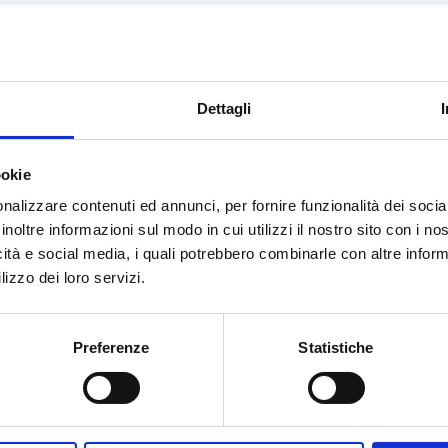
 rischio fulminazione sono:
elle linee entranti e delle apparecchiature
Dettagli
patto ambientale dei danni e costo delle riparazioni
ookie
/servizi/scariche-atmosferiche/
nalizzare contenuti ed annunci, per fornire funzionalità dei socia
inoltre informazioni sul modo in cui utilizzi il nostro sito con i n
icità e social media, i quali potrebbero combinarle con altre inform
lizzo dei loro servizi.
Preferenze
Statistiche