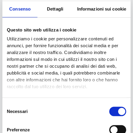
chiarimenti?
Consenso
Dettagli
Informazioni sui cookie
Saremo lieti di aiutarti rispondendo a tutte le tue domande.
Questo sito web utilizza i cookie
Non esitare, contattaci ora
Utilizziamo i cookie per personalizzare contenuti ed
annunci, per fornire funzionalità dei social media e per
analizzare il nostro traffico. Condividiamo inoltre
informazioni sul modo in cui utilizzi il nostro sito con i
Come possiamo aiutarti
nostri partner che si occupano di analisi dei dati web,
Riferimenti Normativi per la
pubblicità e social media, i quali potrebbero combinarle
progettazione statica di scaffalature
con altre informazioni che hai fornito loro o che hanno
raccolto dal tuo utilizzo dei loro servizi.
industriali:
UNI 11636:
Scaffalature industriali metalliche –
Validazione delle attrezzature di immagazzinamento).
Selezione
EN 15878, EN 15512, EN 15620, EN 15635, EN 15629:
Necessari
del
Sistemi di stoccaggio statici di acciaio, Scaffalature porta
consenso
pallet, utilizzo e manutenzione specifica dell’attrezzatura di
Preferenze
immagazzinaggio