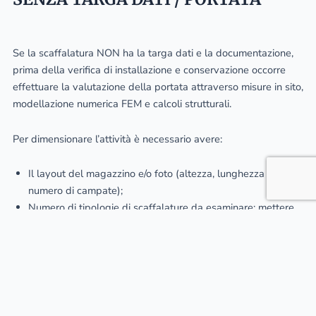
Se la scaffalatura NON ha la targa dati e la documentazione,
prima della verifica di installazione e conservazione occorre
effettuare la valutazione della portata attraverso misure in sito,
modellazione numerica FEM e calcoli strutturali.
Per dimensionare l’attività è necessario avere:
Il layout del magazzino e/o foto (altezza, lunghezza e
numero di campate);
Numero di tipologie di scaffalature da esaminare: mettere
in evidenza l’attacco del montante per capire quanti modelli
diversi di scaffalature dovranno essere esaminati.
Contattaci
per saperne di più!