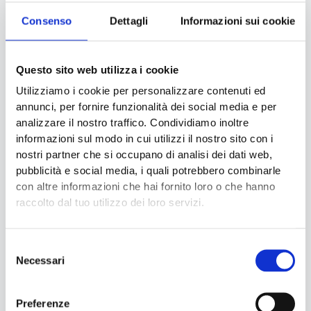
Le procedure HSE sono tutte quelle azioni volte a garantire la
Consenso
Dettagli
Informazioni sui cookie
Salute e la Sicurezza negli Ambienti di lavoro. Sono regolate
dal Testo Unico per la sicurezza, che consiste nel
D. Lgs.
81/08
, e della sua integrazione, il
D. Lgs. 106/09
.
Questo sito web utilizza i cookie
Utilizziamo i cookie per personalizzare contenuti ed
Queste azioni consistono, ad esempio, nella redazione e
annunci, per fornire funzionalità dei social media e per
nell’aggiornamento della documentazione necessaria per
analizzare il nostro traffico. Condividiamo inoltre
ottemperare agli obblighi relativi a Sicurezza e Ambiente. Si
informazioni sul modo in cui utilizzi il nostro sito con i
tratta inoltre di gestire i sistemi di sicurezza e le iniziative di
nostri partner che si occupano di analisi dei dati web,
tutela ambientale, mantenendo relazioni con le autorità
pubblicità e social media, i quali potrebbero combinarle
competenti e gli enti certificatori. In aggiunta, l’HSE Manager si
con altre informazioni che hai fornito loro o che hanno
occupa di studio e implementazione degli adeguamenti in
raccolto dal tuo utilizzo dei loro servizi.
seguito alla promulgazione di nuove leggi e normative.
Le procedure HSE consistono anche della valutazione dei
Selezione
Necessari
rischi, della definizione di piani di miglioramento e della
del
gestione dei piani di manutenzione, accompagnati da indagini
consenso
fisiche strumentali con il supporto di esperti esterni.
Preferenze