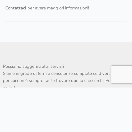
Contattaci
per avere maggiori informazioni!
Possiamo suggerirti altri servizi?
Siamo in grado di fornire consulenze complete su diversi settori,
per cui non è sempre facile trovare quello che cerchi. Possiamo
aiutarti.
Remediation Macchine e Impianti:
Conformità, Sicurezza ed Efficienza