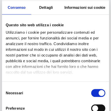
Consenso
Dettagli
Informazioni sui cookie
Hai dei dubbi o ti servono dei chiarimenti?
Questo sito web utilizza i cookie
Saremo lieti di aiutarti rispondendo a tutte le tue domande.
Utilizziamo i cookie per personalizzare contenuti ed
annunci, per fornire funzionalità dei social media e per
Non esitare, contattaci ora
analizzare il nostro traffico. Condividiamo inoltre
informazioni sul modo in cui utilizzi il nostro sito con i
nostri partner che si occupano di analisi dei dati web,
pubblicità e social media, i quali potrebbero combinarle
con altre informazioni che hai fornito loro o che hanno
Come possiamo aiutarti
raccolto dal tuo utilizzo dei loro servizi.
I servizi di ECO Next
Selezione
Necessari
ECO
Next
mette al servizio delle aziende una profonda
del
conoscenza dei requisiti e delle normative applicabili nei
consenso
principali mercati di riferimento. Queste possono così apportare
Preferenze