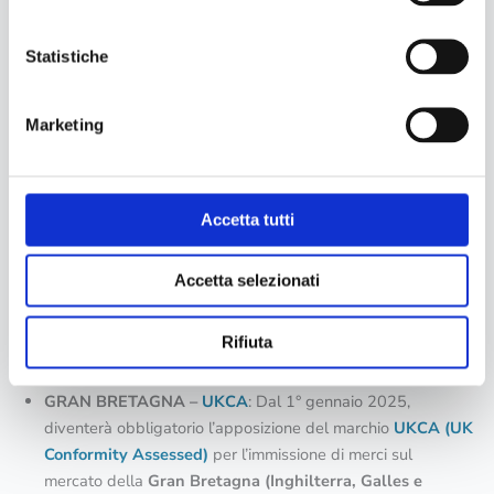
eventuali miglioramenti ai prodotti da immettere nei mercati
esteri fin dalle fasi iniziali del loro ciclo di vita.
Statistiche
Affidandoti all’esperienza di ECO Next, verrai aiutato nelle
seguenti attività:
Marketing
Studio dell’applicabilità degli standard;
Definizione della tipologia di prove da eseguire;
Interfaccia con le Autorità locali;
Accetta tutti
Supporto per adottare lo schema di certificazione più
opportuno.
Accetta selezionati
Le principali certificazioni rilasciate:
Rifiuta
GRAN BRETAGNA –
UKCA
: Dal 1° gennaio 2025,
diventerà obbligatorio l’apposizione del marchio
UKCA (UK
Conformity Assessed)
per l’immissione di merci sul
mercato della
Gran Bretagna (Inghilterra, Galles e