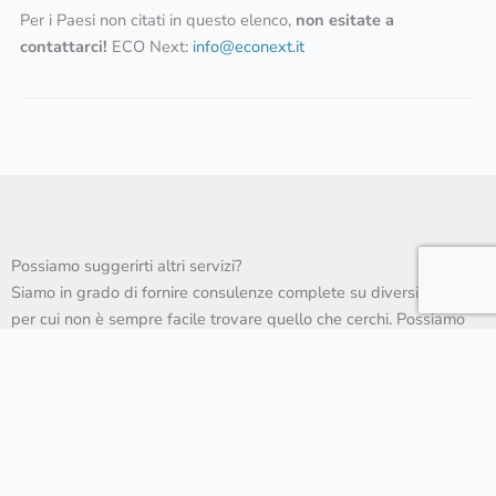
Per i Paesi non citati in questo elenco,
non esitate a
contattarci!
ECO Next:
info@econext.it
Possiamo suggerirti altri servizi?
Siamo in grado di fornire consulenze complete su diversi settori,
per cui non è sempre facile trovare quello che cerchi. Possiamo
aiutarti.
Remediation Macchine e Impianti:
Conformità, Sicurezza ed Efficienza