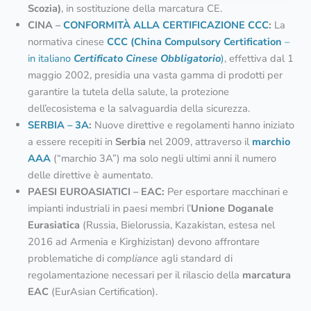
Scozia)
, in sostituzione della marcatura CE.
CINA –
C
ONFORMITÀ ALLA CERTIFICAZIONE CCC
:
La
normativa cinese
CCC (China Compulsory Certification
–
in italiano
C
ertificato Cinese Obbligatorio
)
, effettiva dal 1
maggio 2002, presidia una vasta gamma di prodotti per
garantire la tutela della salute, la protezione
dell’ecosistema e la salvaguardia della sicurezza.
SERBIA – 3A
:
Nuove direttive e regolamenti hanno iniziato
a essere recepiti in
Serbia
nel 2009, attraverso il
marchio
AAA
(“marchio 3A”) ma solo negli ultimi anni il numero
delle direttive è aumentato.
PAESI EUROASIATICI – EAC:
Per esportare macchinari e
impianti industriali in paesi membri l’
Unione Doganale
Eurasiatica
(Russia, Bielorussia, Kazakistan, estesa nel
2016 ad Armenia e Kirghizistan) devono affrontare
problematiche di
compliance
agli standard di
regolamentazione necessari per il rilascio della
marcatura
EAC
(EurAsian Certification).