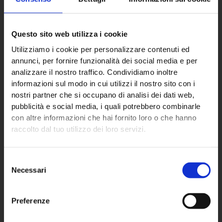
Questo sito web utilizza i cookie
Utilizziamo i cookie per personalizzare contenuti ed
ECO NEXT S.p.A.
annunci, per fornire funzionalità dei social media e per
analizzare il nostro traffico. Condividiamo inoltre
informazioni sul modo in cui utilizzi il nostro sito con i
Sede principale
nostri partner che si occupano di analisi dei dati web,
pubblicità e social media, i quali potrebbero combinarle
Via Almisana, 2
con altre informazioni che hai fornito loro o che hanno
48018 Faenza (RA) – IT
raccolto dal tuo utilizzo dei loro servizi.
+39 0546 624940
Selezione
Partita IVA: 02670760392
Necessari
del
consenso
Preferenze
Settori