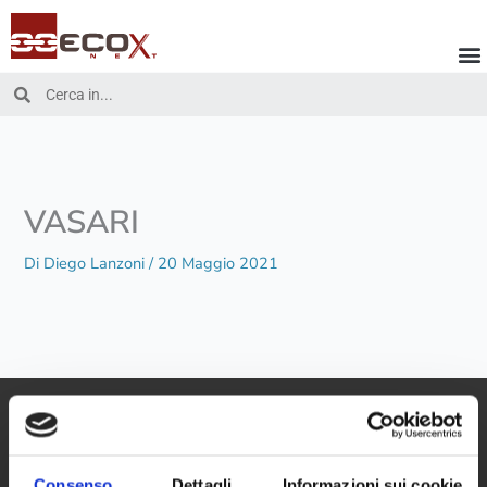
Vai
al
contenuto
Cerca
Cerca
VASARI
Di
Diego Lanzoni
/
20 Maggio 2021
Consenso
Dettagli
Informazioni sui cookie