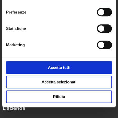
consenso
+39 0546 624940
Preferenze
Partita IVA: 02670760392
Statistiche
Settori
Marketing
Macchine e impianti
Accetta tutti
Servizi di ingegneria
Sistemi di gestione
Accetta selezionati
Prove e testing
Rifiuta
L’azienda