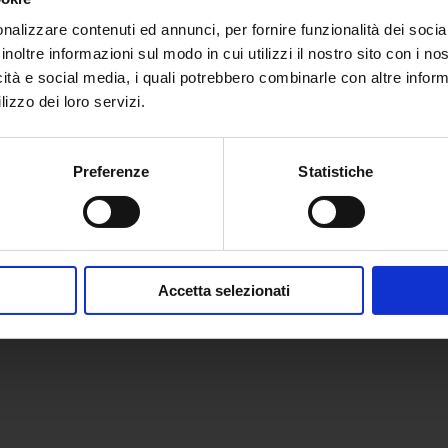
nalizzare contenuti ed annunci, per fornire funzionalità dei socia
inoltre informazioni sul modo in cui utilizzi il nostro sito con i n
icità e social media, i quali potrebbero combinarle con altre inform
lizzo dei loro servizi.
ri
L’azienda
Preferenze
Statistiche
hine e impianti
L’azienda
izi di ingegneria
Novità
emi di gestione
Press
Accetta selezionati
e e testing
Privacy Policy
Reclamo