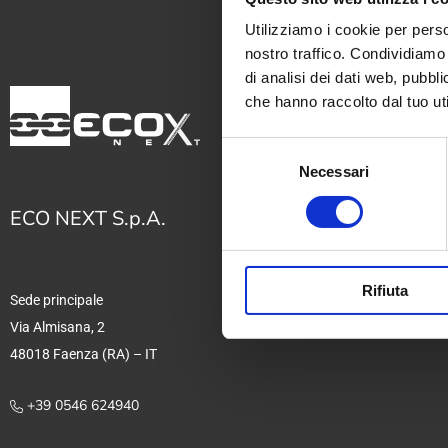
Utilizziamo i cookie per perso
nostro traffico. Condividiamo 
di analisi dei dati web, pubbl
che hanno raccolto dal tuo uti
Selezione
Setto
Necessari
del
consenso
Macc
ECO NEXT S.p.A.
Serv
Sist
Rifiuta
Prov
Sede principale
Via Almisana, 2
48018 Faenza (RA) – IT
+39 0546 624940