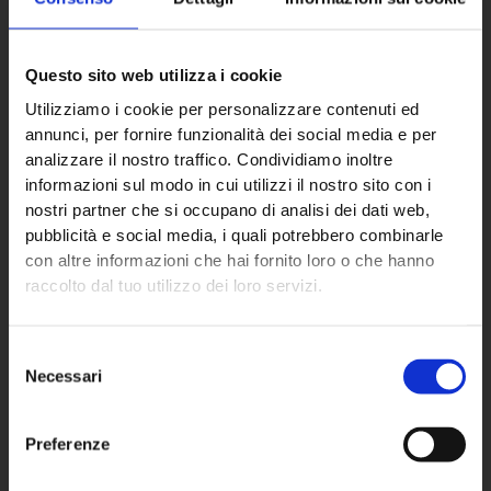
Questo sito web utilizza i cookie
Utilizziamo i cookie per personalizzare contenuti ed
ECO NEXT S.p.A.
annunci, per fornire funzionalità dei social media e per
analizzare il nostro traffico. Condividiamo inoltre
informazioni sul modo in cui utilizzi il nostro sito con i
Sede principale
nostri partner che si occupano di analisi dei dati web,
pubblicità e social media, i quali potrebbero combinarle
Via Almisana, 2
con altre informazioni che hai fornito loro o che hanno
48018 Faenza (RA) – IT
raccolto dal tuo utilizzo dei loro servizi.
+39 0546 624940
Selezione
Partita IVA: 02670760392
Necessari
del
consenso
Preferenze
Settori