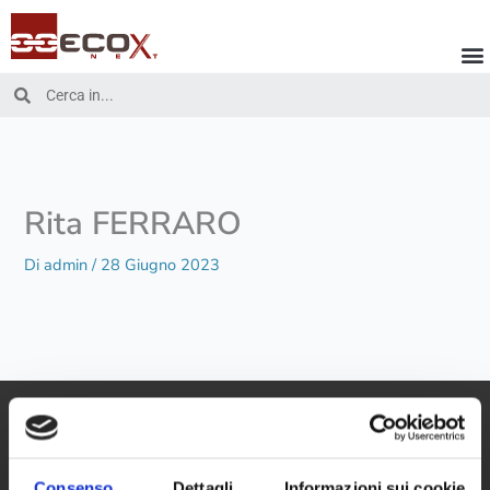
Vai
al
contenuto
Cerca
Cerca
Rita FERRARO
Di
admin
/
28 Giugno 2023
Consenso
Dettagli
Informazioni sui cookie