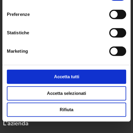
consenso
+39 0546 624940
Preferenze
Partita IVA: 02670760392
Statistiche
Settori
Marketing
Macchine e impianti
Accetta tutti
Servizi di ingegneria
Sistemi di gestione
Accetta selezionati
Prove e testing
Rifiuta
L’azienda