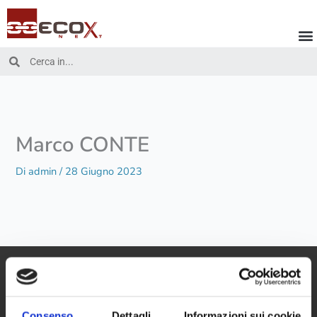
Vai
al
contenuto
Cerca
Cerca
Marco CONTE
Di
admin
/
28 Giugno 2023
Consenso
Dettagli
Informazioni sui cookie