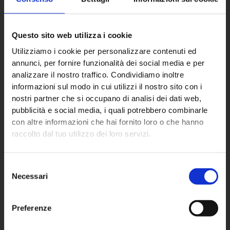
Questo sito web utilizza i cookie
Utilizziamo i cookie per personalizzare contenuti ed
ECO NEXT S.p.A.
annunci, per fornire funzionalità dei social media e per
analizzare il nostro traffico. Condividiamo inoltre
informazioni sul modo in cui utilizzi il nostro sito con i
Sede principale
nostri partner che si occupano di analisi dei dati web,
pubblicità e social media, i quali potrebbero combinarle
Via Almisana, 2
con altre informazioni che hai fornito loro o che hanno
48018 Faenza (RA) – IT
raccolto dal tuo utilizzo dei loro servizi.
+39 0546 624940
Selezione
Partita IVA: 02670760392
Necessari
del
consenso
Preferenze
Settori