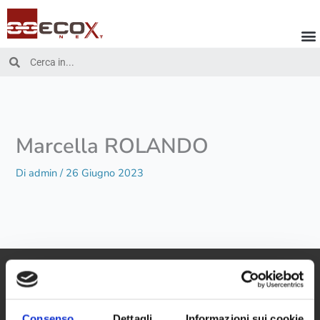
Vai
al
contenuto
Cerca
Cerca
Marcella ROLANDO
Di
admin
/
26 Giugno 2023
Consenso
Dettagli
Informazioni sui cookie