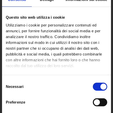
Questo sito web utilizza i cookie
Utilizziamo i cookie per personalizzare contenuti ed
ECO NEXT S.p.A.
annunci, per fornire funzionalità dei social media e per
analizzare il nostro traffico. Condividiamo inoltre
informazioni sul modo in cui utilizzi il nostro sito con i
Sede principale
nostri partner che si occupano di analisi dei dati web,
pubblicità e social media, i quali potrebbero combinarle
Via Almisana, 2
con altre informazioni che hai fornito loro o che hanno
48018 Faenza (RA) – IT
raccolto dal tuo utilizzo dei loro servizi.
+39 0546 624940
Selezione
Partita IVA: 02670760392
Necessari
del
consenso
Preferenze
Settori