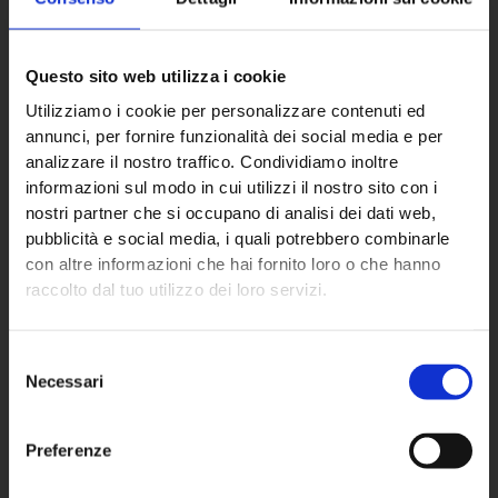
Questo sito web utilizza i cookie
Utilizziamo i cookie per personalizzare contenuti ed
ECO NEXT S.p.A.
annunci, per fornire funzionalità dei social media e per
analizzare il nostro traffico. Condividiamo inoltre
informazioni sul modo in cui utilizzi il nostro sito con i
Sede principale
nostri partner che si occupano di analisi dei dati web,
pubblicità e social media, i quali potrebbero combinarle
Via Almisana, 2
con altre informazioni che hai fornito loro o che hanno
48018 Faenza (RA) – IT
raccolto dal tuo utilizzo dei loro servizi.
+39 0546 624940
Selezione
Partita IVA: 02670760392
Necessari
del
consenso
Preferenze
Settori