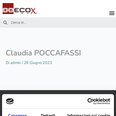
Vai
al
contenuto
Cerca
Cerca
Claudia POCCAFASSI
Di
admin
/
28 Giugno 2023
Consenso
Dettagli
Informazioni sui cookie