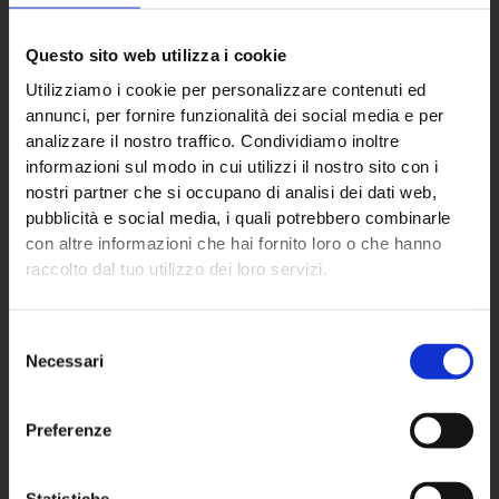
Questo sito web utilizza i cookie
ECO NEXT S.p.A.
Utilizziamo i cookie per personalizzare contenuti ed
annunci, per fornire funzionalità dei social media e per
analizzare il nostro traffico. Condividiamo inoltre
informazioni sul modo in cui utilizzi il nostro sito con i
Sede principale
nostri partner che si occupano di analisi dei dati web,
Via Almisana, 2
pubblicità e social media, i quali potrebbero combinarle
48018 Faenza (RA) – IT
con altre informazioni che hai fornito loro o che hanno
raccolto dal tuo utilizzo dei loro servizi.
+39 0546 624940
Partita IVA: 02670760392
Selezione
Necessari
del
consenso
Settori
Preferenze