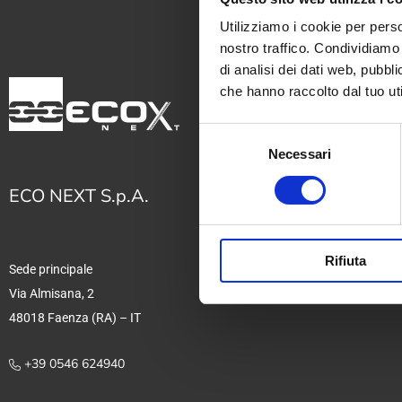
Utilizziamo i cookie per perso
nostro traffico. Condividiamo 
di analisi dei dati web, pubbl
che hanno raccolto dal tuo uti
Selezione
Setto
Necessari
del
consenso
Macc
ECO NEXT S.p.A.
Serv
Sist
Rifiuta
Prov
Sede principale
Via Almisana, 2
48018 Faenza (RA) – IT
+39 0546 624940