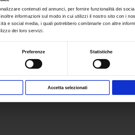
nalizzare contenuti ed annunci, per fornire funzionalità dei socia
inoltre informazioni sul modo in cui utilizzi il nostro sito con i n
icità e social media, i quali potrebbero combinarle con altre inform
lizzo dei loro servizi.
ri
L’azienda
Preferenze
Statistiche
hine e impianti
L’azienda
izi di ingegneria
Novità
emi di gestione
Press
Accetta selezionati
e e testing
Privacy Policy
Reclamo