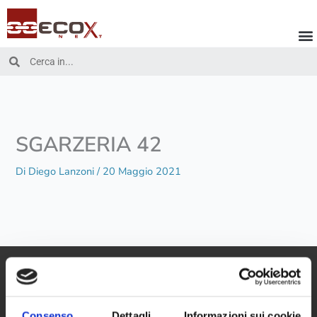
Vai
al
contenuto
Cerca
Cerca
SGARZERIA 42
Di
Diego Lanzoni
/
20 Maggio 2021
Consenso
Dettagli
Informazioni sui cookie