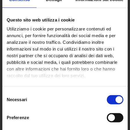
Questo sito web utilizza i cookie
Utilizziamo i cookie per personalizzare contenuti ed
ECO NEXT S.p.A.
annunci, per fornire funzionalità dei social media e per
analizzare il nostro traffico. Condividiamo inoltre
informazioni sul modo in cui utilizzi il nostro sito con i
Sede principale
nostri partner che si occupano di analisi dei dati web,
pubblicità e social media, i quali potrebbero combinarle
Via Almisana, 2
con altre informazioni che hai fornito loro o che hanno
48018 Faenza (RA) – IT
raccolto dal tuo utilizzo dei loro servizi.
+39 0546 624940
Selezione
Partita IVA: 02670760392
Necessari
del
consenso
Preferenze
Settori