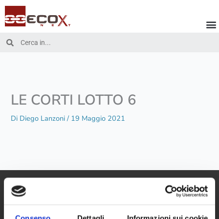
Vai
al
contenuto
Cerca
Cerca
LE CORTI LOTTO 6
Di
Diego Lanzoni
/
19 Maggio 2021
Consenso
Dettagli
Informazioni sui cookie