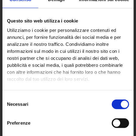
Questo sito web utilizza i cookie
Utilizziamo i cookie per personalizzare contenuti ed
ECO NEXT S.p.A.
annunci, per fornire funzionalità dei social media e per
analizzare il nostro traffico. Condividiamo inoltre
informazioni sul modo in cui utilizzi il nostro sito con i
Sede principale
nostri partner che si occupano di analisi dei dati web,
pubblicità e social media, i quali potrebbero combinarle
Via Almisana, 2
con altre informazioni che hai fornito loro o che hanno
48018 Faenza (RA) – IT
raccolto dal tuo utilizzo dei loro servizi.
+39 0546 624940
Selezione
Partita IVA: 02670760392
Necessari
del
consenso
Preferenze
Settori