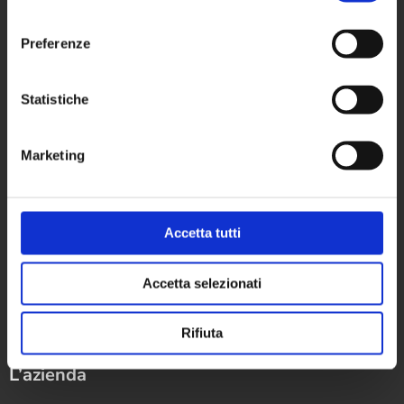
consenso
+39 0546 624940
Preferenze
Partita IVA: 02670760392
Statistiche
Settori
Marketing
Macchine e impianti
Accetta tutti
Servizi di ingegneria
Sistemi di gestione
Accetta selezionati
Prove e testing
Rifiuta
L’azienda