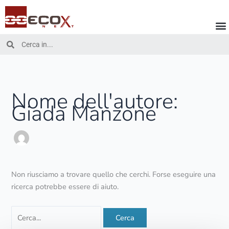
Vai
Cerca:
al
contenuto
Cerca
Cerca
Nome dell'autore:
Giada Manzone
Non riusciamo a trovare quello che cerchi. Forse eseguire una
ricerca potrebbe essere di aiuto.