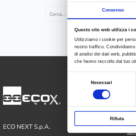
Consenso
Questo sito web utilizza i c
Utilizziamo i cookie per perso
nostro traffico. Condividiamo 
di analisi dei dati web, pubbl
che hanno raccolto dal tuo uti
Selezione
Necessari
del
consenso
Setto
Rifiuta
Macc
ECO NEXT S.p.A.
Serv