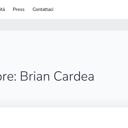
ità
Press
Contattaci
re: Brian Cardea
. Forse eseguire una ricerca potrebbe essere di aiuto.