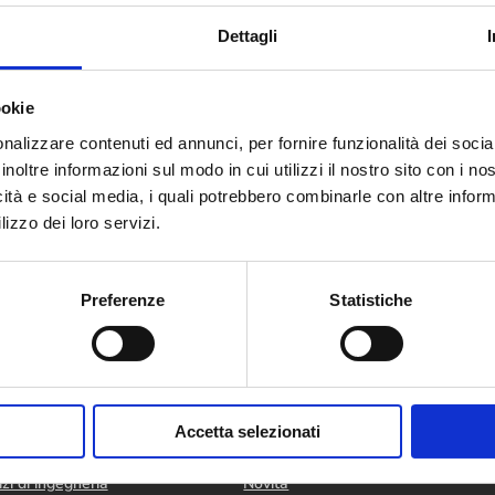
Dettagli
ookie
nalizzare contenuti ed annunci, per fornire funzionalità dei socia
inoltre informazioni sul modo in cui utilizzi il nostro sito con i n
icità e social media, i quali potrebbero combinarle con altre inform
lizzo dei loro servizi.
Preferenze
Statistiche
ri
L’azienda
Accetta selezionati
hine e impianti
L’azienda
izi di ingegneria
Novità